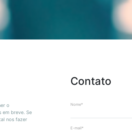
Contato
her o
Nome*
s em breve. Se
al nos fazer
E-mail*