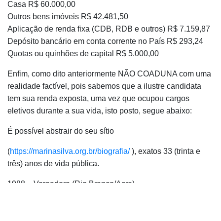
Casa R$ 60.000,00
Outros bens imóveis R$ 42.481,50
Aplicação de renda fixa (CDB, RDB e outros) R$ 7.159,87
Depósito bancário em conta corrente no País R$ 293,24
Quotas ou quinhões de capital R$ 5.000,00
Enfim, como dito anteriormente NÃO COADUNA com uma
realidade factível, pois sabemos que a ilustre candidata
tem sua renda exposta, uma vez que ocupou cargos
eletivos durante a sua vida, isto posto, segue abaixo:
É possível abstrair do seu sítio
(
https://marinasilva.org.br/biografia/
), exatos 33 (trinta e
três) anos de vida pública.
1988 – Vereadora (Rio Branco/Acre)
1990 – Deputada Estadual (Acre)
1995 a 2011 – Senadora (Pelo Estado do Acre, renovou o
mandato)