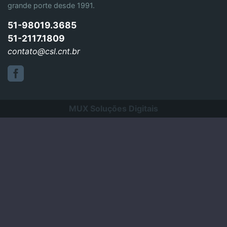
grande porte desde 1991.
51-98019.3685
51-2117.1809
contato@csl.cnt.br
MUX Soluções Digitais